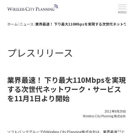
ホーム
ニュース
業界最速！ 下り最大110Mbpsを実現する次世代ネットワー
ホーム
情報セキュリティポリシー
個人情報について
サービス
サイトポリシー
提供エリア
プレスリリース
障害・メンテナンス情報
公開情報
ニュース
業界最速！ 下り最大110Mbpsを実現
する次世代ネットワーク・サービス
を11月1日より開始
2011年9月29日
Wireless City Planning 株式会社
※1
ソフトバンクグループのWireless City Planning株式会社は、業界最速
と