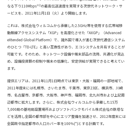
※2
なる下り110Mbps
の最高伝送速度を実現する次世代ネットワーク・サ
ービスを、2011年11月1日（火）より開始します。
これは、株式会社ウィルコムから承継した2.5GHz帯を使用する広帯域移
動無線アクセスシステム「XGP」を高度化させた「AXGP」（Advanced
eXtended Global Platform）で、諸外国で導入が進む次世代通信システム
のひとつ「TD-LTE」と高い互換性があり、エコシステムを共有することが
可能です。そのため、ネットワーク設備や端末部品の流用、共通化が見込
め、設備投資額の抑制や端末の低廉化、安定供給が実現できると考えてい
ます。
提供エリアは、2011年11月1日時点では東京・大阪・福岡の一部地域で、
2011年度末には札幌市、さいたま市、千葉市、東京23区、横浜市、川崎
市、名古屋市、京都市、大阪市、神戸市、福岡市、北九州市および上記周
辺都市に拡大します。さらに、株式会社ウィルコムから承継した15万
7,000局の基地局設置場所およびソフトバンクモバイル株式会社の鉄塔な
どを活用し全国の都市部を中心にエリア整備を加速させ、2012年度末には
全国政令指定都市の人口カバー率を100％(*)とする計画です。