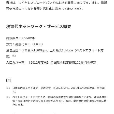
当社は、ワイヤレスブロードバンドの本格的展開に向けてまい進し、情報
通信市場のさらなる発展と活性化に寄与してまいります。
次世代ネットワーク・サービス概要
周波数帯：2.5GHz帯
方式：高度化XGP（AXGP）
通信速度：下り最大110Mbps、上り最大15Mbps（ベストエフォート方
※2
式）
人口カバー率：【2012年度末】 全国政令指定都市100％(*)を予定
[注]
日本国内のモバイルデータ通信サービスにおいて。2011年9月29日現在、当社調
べ。
ベストエフォート方式のため、回線の混雑状況や通信環境などにより、通信速度が
低下または通信できなくなる場合があります。なお、最大通信速度は端末性能に依
存します。