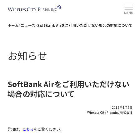
ホーム
ニュース
SoftBank Airをご利用いただけない場合の対応について
ホーム
情報セキュリティポリシー
個人情報について
サービス
サイトポリシー
提供エリア
お知らせ
障害・メンテナンス情報
公開情報
ニュース
SoftBank Airをご利用いただけない
場合の対応について
2015年4月2日
Wireless City Planning 株式会社
詳細は、
こちら
をご覧ください。