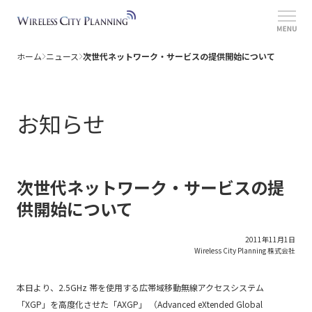
ホーム
ニュース
次世代ネットワーク・サービスの提供開始について
ホーム
情報セキュリティポリシー
個人情報について
サービス
サイトポリシー
提供エリア
お知らせ
障害・メンテナンス情報
公開情報
ニュース
次世代ネットワーク・サービスの提
供開始について
2011年11月1日
Wireless City Planning 株式会社
本日より、2.5GHz 帯を使用する広帯域移動無線アクセスシステム
「XGP」を高度化させた「AXGP」 （Advanced eXtended Global